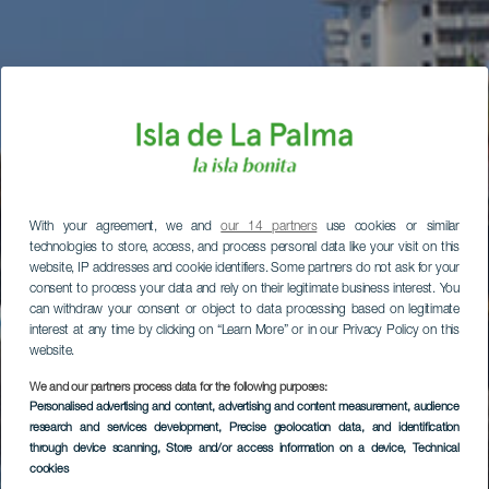
With your agreement, we and
our 14 partners
use cookies or similar
technologies to store, access, and process personal data like your visit on this
website, IP addresses and cookie identifiers. Some partners do not ask for your
consent to process your data and rely on their legitimate business interest. You
can withdraw your consent or object to data processing based on legitimate
interest at any time by clicking on “Learn More” or in our Privacy Policy on this
website.
We and our partners process data for the following purposes:
Personalised advertising and content, advertising and content measurement, audience
research and services development
, Precise geolocation data, and identification
through device scanning
, Store and/or access information on a device
, Technical
cookies