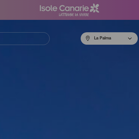
Menú
La Palma
navigation
La
Palma