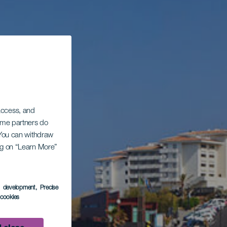
 access, and
Some partners do
. You can withdraw
ing on “Learn More”
s development
, Precise
l cookies