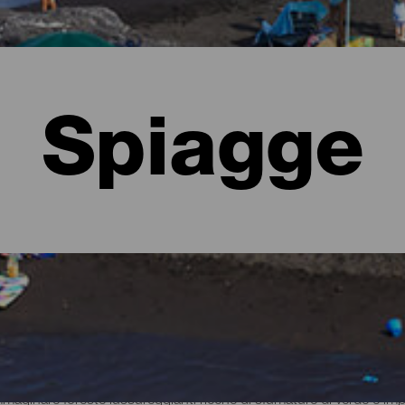
Spiagge
lma
ginare foreste lussureggianti ricche di sfumature di verde e imper