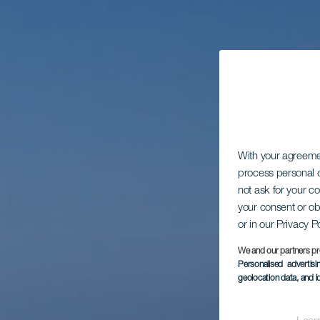
With your agreem
process personal d
not ask for your c
your consent or ob
or in our Privacy P
We and our partners pr
Personalised advertis
geolocation data, and i