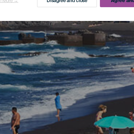
n More →
Disagree and close
Agree and