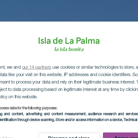
ent, we and
our 14 partners
use cookies or similar technologies to store,
ata like your visit on this website, IP addresses and cookie identifiers. 
onsent to process your data and rely on their legitimate business interest
ject to data processing based on legitimate interest at any time by click
olicy on this website.
ocess data for the following purposes:
ing and content, advertising and content measurement, audience research and service
dentification through device scanning
, Store and/or access information on a device
, Technica