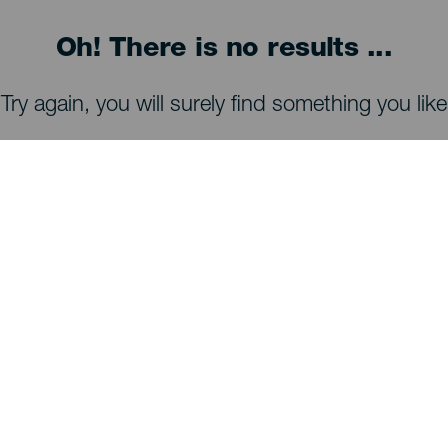
Oh! There is no results ...
Try again, you will surely find something you like
COSA VEDERE E COSA FARE
Osservazione delle stelle di La Palma
Sentieri di La Palma
Spiagge di La Palma