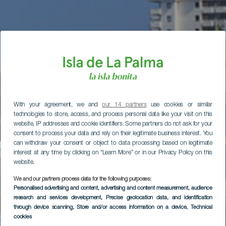
With your agreement, we and
our 14 partners
use cookies or similar
technologies to store, access, and process personal data like your visit on this
website, IP addresses and cookie identifiers. Some partners do not ask for your
consent to process your data and rely on their legitimate business interest. You
can withdraw your consent or object to data processing based on legitimate
interest at any time by clicking on “Learn More” or in our Privacy Policy on this
website.
We and our partners process data for the following purposes:
Personalised advertising and content, advertising and content measurement, audience
research and services development
, Precise geolocation data, and identification
through device scanning
, Store and/or access information on a device
, Technical
cookies