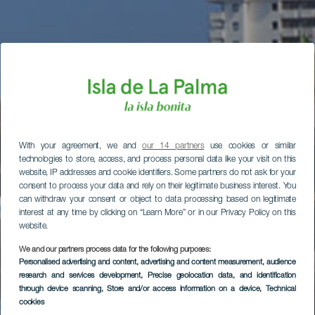
With your agreement, we and
our 14 partners
use cookies or similar
technologies to store, access, and process personal data like your visit on this
website, IP addresses and cookie identifiers. Some partners do not ask for your
consent to process your data and rely on their legitimate business interest. You
can withdraw your consent or object to data processing based on legitimate
interest at any time by clicking on “Learn More” or in our Privacy Policy on this
website.
We and our partners process data for the following purposes:
Personalised advertising and content, advertising and content measurement, audience
research and services development
, Precise geolocation data, and identification
through device scanning
, Store and/or access information on a device
, Technical
cookies