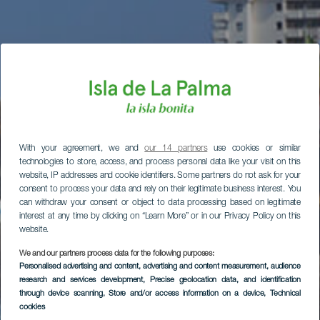
With your agreement, we and
our 14 partners
use cookies or similar
technologies to store, access, and process personal data like your visit on this
website, IP addresses and cookie identifiers. Some partners do not ask for your
consent to process your data and rely on their legitimate business interest. You
can withdraw your consent or object to data processing based on legitimate
interest at any time by clicking on “Learn More” or in our Privacy Policy on this
website.
We and our partners process data for the following purposes:
Personalised advertising and content, advertising and content measurement, audience
research and services development
, Precise geolocation data, and identification
through device scanning
, Store and/or access information on a device
, Technical
cookies