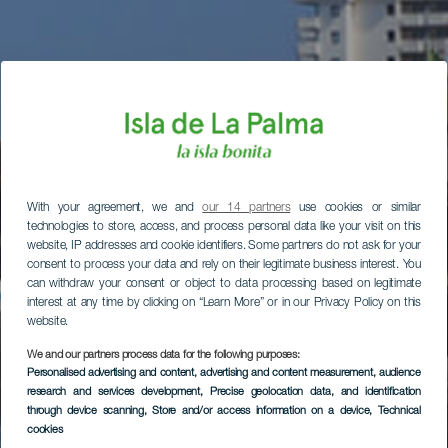
With your agreement, we and
our 14 partners
use cookies or similar
technologies to store, access, and process personal data like your visit on this
website, IP addresses and cookie identifiers. Some partners do not ask for your
consent to process your data and rely on their legitimate business interest. You
can withdraw your consent or object to data processing based on legitimate
interest at any time by clicking on “Learn More” or in our Privacy Policy on this
website.
We and our partners process data for the following purposes:
Personalised advertising and content, advertising and content measurement, audience
research and services development
, Precise geolocation data, and identification
through device scanning
, Store and/or access information on a device
, Technical
cookies