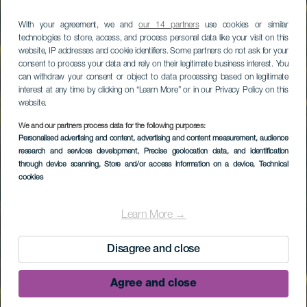
With your agreement, we and
our 14 partners
use cookies or similar
technologies to store, access, and process personal data like your visit on this
website, IP addresses and cookie identifiers. Some partners do not ask for your
consent to process your data and rely on their legitimate business interest. You
can withdraw your consent or object to data processing based on legitimate
interest at any time by clicking on “Learn More” or in our Privacy Policy on this
website.
We and our partners process data for the following purposes:
Personalised advertising and content, advertising and content measurement, audience
research and services development
, Precise geolocation data, and identification
through device scanning
, Store and/or access information on a device
, Technical
cookies
Learn More →
Disagree and close
Agree and close