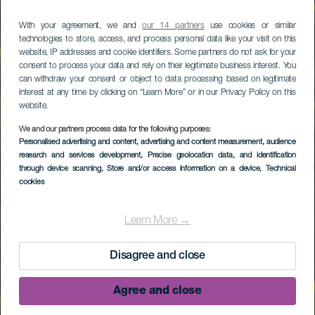
With your agreement, we and
our 14 partners
use cookies or similar
technologies to store, access, and process personal data like your visit on this
website, IP addresses and cookie identifiers. Some partners do not ask for your
consent to process your data and rely on their legitimate business interest. You
can withdraw your consent or object to data processing based on legitimate
interest at any time by clicking on “Learn More” or in our Privacy Policy on this
website.
We and our partners process data for the following purposes:
Personalised advertising and content, advertising and content measurement, audience
research and services development
, Precise geolocation data, and identification
through device scanning
, Store and/or access information on a device
, Technical
cookies
Learn More →
Disagree and close
Agree and close