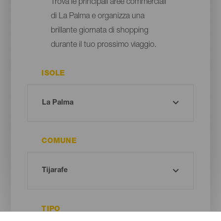
Trova le principali aree commerciali
di La Palma e organizza una
brillante giornata di shopping
durante il tuo prossimo viaggio.
ISOLE
COMUNE
TIPO