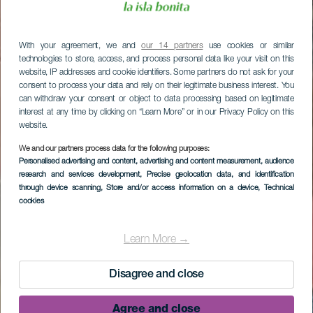
With your agreement, we and
our 14 partners
use cookies or similar
technologies to store, access, and process personal data like your visit on this
website, IP addresses and cookie identifiers. Some partners do not ask for your
consent to process your data and rely on their legitimate business interest. You
can withdraw your consent or object to data processing based on legitimate
interest at any time by clicking on “Learn More” or in our Privacy Policy on this
website.
We and our partners process data for the following purposes:
Personalised advertising and content, advertising and content measurement, audience
research and services development
, Precise geolocation data, and identification
through device scanning
, Store and/or access information on a device
, Technical
cookies
Learn More →
Disagree and close
Agree and close