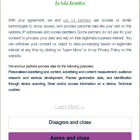
With your agreement, we and
our 14 partners
use cookies or similar
technologies to store, access, and process personal data like your visit on this
website, IP addresses and cookie identifiers. Some partners do not ask for your
consent to process your data and rely on their legitimate business interest. You
can withdraw your consent or object to data processing based on legitimate
interest at any time by clicking on “Learn More” or in our Privacy Policy on this
website.
We and our partners process data for the following purposes:
Personalised advertising and content, advertising and content measurement, audience
research and services development
, Precise geolocation data, and identification
through device scanning
, Store and/or access information on a device
, Technical
cookies
Learn More →
Disagree and close
Agree and close