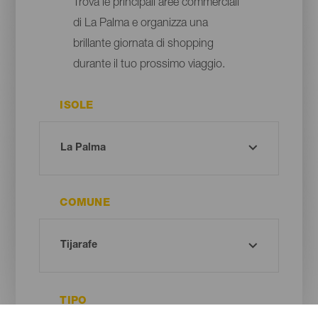
Trova le principali aree commerciali
di La Palma e organizza una
brillante giornata di shopping
durante il tuo prossimo viaggio.
ISOLE
COMUNE
TIPO