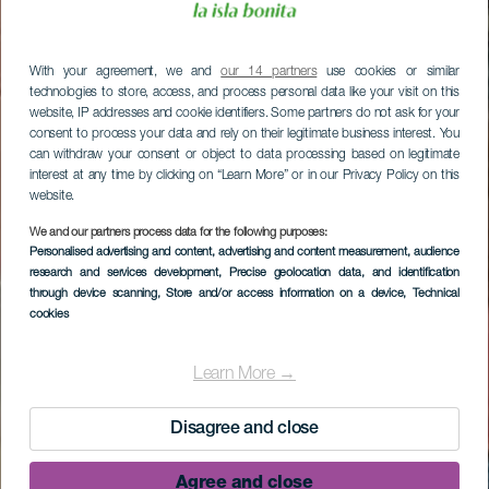
With your agreement, we and
our 14 partners
use cookies or similar
technologies to store, access, and process personal data like your visit on this
website, IP addresses and cookie identifiers. Some partners do not ask for your
consent to process your data and rely on their legitimate business interest. You
can withdraw your consent or object to data processing based on legitimate
interest at any time by clicking on “Learn More” or in our Privacy Policy on this
website.
We and our partners process data for the following purposes:
Personalised advertising and content, advertising and content measurement, audience
research and services development
, Precise geolocation data, and identification
through device scanning
, Store and/or access information on a device
, Technical
cookies
Learn More →
Disagree and close
Agree and close