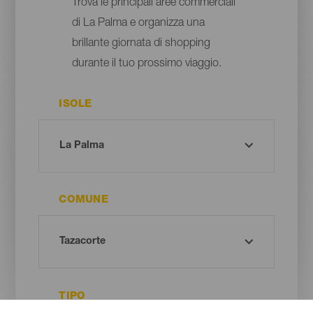
Trova le principali aree commerciali
di La Palma e organizza una
brillante giornata di shopping
durante il tuo prossimo viaggio.
ISOLE
COMUNE
TIPO