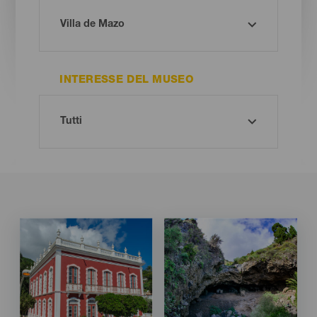
INTERESSE DEL MUSEO
Imagen
Imagen
Imagen
Imagen
Listado
Listado