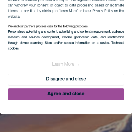
can withdraw your consent or object to data processing based on legitimate
interest at any time by clicking on “Learn More” or in our Privacy Policy on this
website.
We and our partners process data for the following purposes:
Personalised advertising and content, advertising and content measurement, audience
research and services development
, Precise geolocation data, and identification
through device scanning
, Store and/or access information on a device
, Technical
cookies
Learn More →
Disagree and close
Agree and close