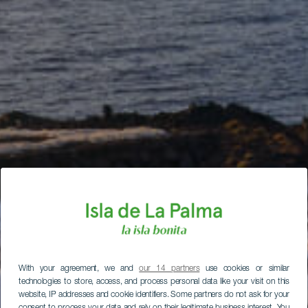
With your agreement, we and
our 14 partners
use cookies or similar
technologies to store, access, and process personal data like your visit on this
website, IP addresses and cookie identifiers. Some partners do not ask for your
consent to process your data and rely on their legitimate business interest. You