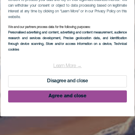
can withdraw your consent or object to data processing based on legitimate
interest at any time by clicking on “Learn More” or in our Privacy Policy on this
website.
We and our partners process data for the following purposes:
Personalised advertising and content, advertising and content measurement, audience
research and services development
, Precise geolocation data, and identification
through device scanning
, Store and/or access information on a device
, Technical
cookies
Learn More →
Disagree and close
Agree and close