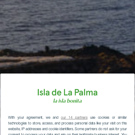
With your agreement, we and
our 14 partners
use cookies or similar
technologies to store, access, and process personal data like your visit on this
website, IP addresses and cookie identifiers. Some partners do not ask for your
consent to process your data and rely on their legitimate business interest. You