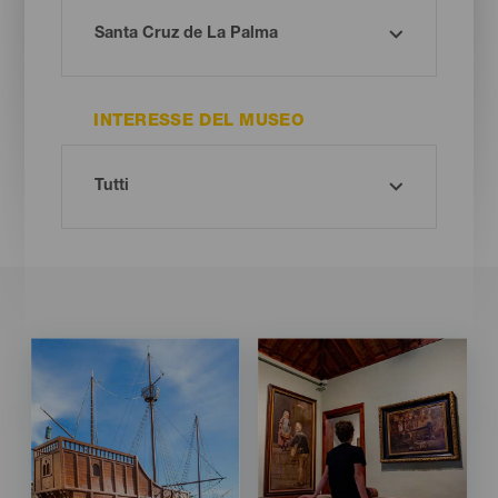
INTERESSE DEL MUSEO
Imagen
Imagen
Imagen
Imagen
Listado
Listado