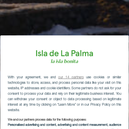
With your agreement, we and
our 14 partners
use cookies or similar
technologies to store, access, and process personal data like your visit on this
website, IP addresses and cookie identifiers. Some partners do not ask for your
consent to process your data and rely on their legitimate business interest. You
can withdraw your consent or object to data processing based on legitimate
interest at any time by clicking on “Learn More” or in our Privacy Policy on this
website.
We and our partners process data for the following purposes:
Personalised advertising and content, advertising and content measurement, audience