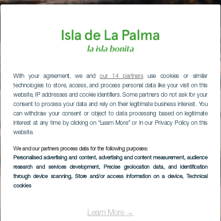
With your agreement, we and
our 14 partners
use cookies or similar
technologies to store, access, and process personal data like your visit on this
website, IP addresses and cookie identifiers. Some partners do not ask for your
consent to process your data and rely on their legitimate business interest. You
can withdraw your consent or object to data processing based on legitimate
interest at any time by clicking on “Learn More” or in our Privacy Policy on this
website.
We and our partners process data for the following purposes:
Personalised advertising and content, advertising and content measurement, audience
research and services development
, Precise geolocation data, and identification
through device scanning
, Store and/or access information on a device
, Technical
cookies
Learn More →