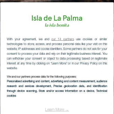
With your agreement, we and
our 14 partners
use cookies or similar
technologies to store, access, and process personal data like your visit on this
website, IP addresses and cookie identifiers. Some partners do not ask for your
consent to process your data and rely on their legitimate business interest. You
can withdraw your consent or object to data processing based on legitimate
interest at any time by clicking on “Learn More” or in our Privacy Policy on this
website.
We and our partners process data for the following purposes:
Personalised advertising and content, advertising and content measurement, audience
research and services development
, Precise geolocation data, and identification
through device scanning
, Store and/or access information on a device
, Technical
cookies
Learn More →