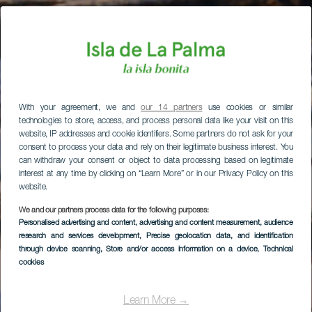
With your agreement, we and
our 14 partners
use cookies or similar
technologies to store, access, and process personal data like your visit on this
website, IP addresses and cookie identifiers. Some partners do not ask for your
consent to process your data and rely on their legitimate business interest. You
can withdraw your consent or object to data processing based on legitimate
interest at any time by clicking on “Learn More” or in our Privacy Policy on this
website.
We and our partners process data for the following purposes:
Personalised advertising and content, advertising and content measurement, audience
research and services development
, Precise geolocation data, and identification
through device scanning
, Store and/or access information on a device
, Technical
cookies
Learn More →