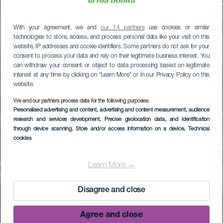
With your agreement, we and
our 14 partners
use cookies or similar
technologies to store, access, and process personal data like your visit on this
website, IP addresses and cookie identifiers. Some partners do not ask for your
consent to process your data and rely on their legitimate business interest. You
can withdraw your consent or object to data processing based on legitimate
interest at any time by clicking on “Learn More” or in our Privacy Policy on this
website.
We and our partners process data for the following purposes:
Personalised advertising and content, advertising and content measurement, audience
research and services development
, Precise geolocation data, and identification
through device scanning
, Store and/or access information on a device
, Technical
cookies
Learn More →
Disagree and close
Agree and close