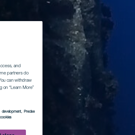
 access, and
Some partners do
. You can withdraw
ing on “Learn More”
s development
, Precise
l cookies