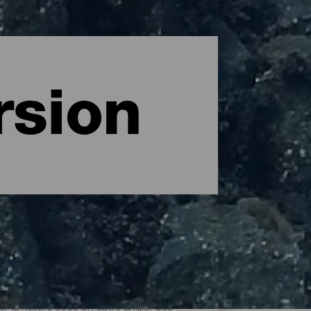
rsion
er la nature sous un autre angle. Ses