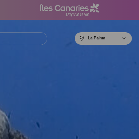
Menú
La Palma
navigation
La
Palma