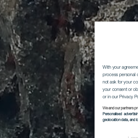
With your agreem
process personal d
not ask for your c
your consent or ob
or in our Privacy P
We and our partners pr
Personalised advertis
geolocation data, and i