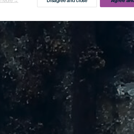
n More →
Disagree and close
Agree and