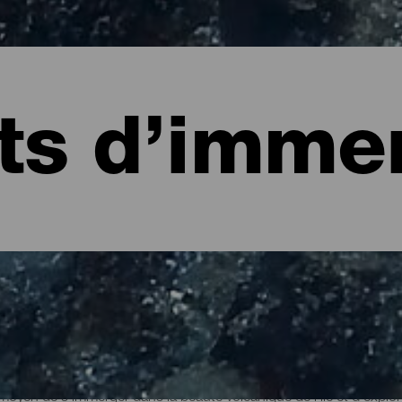
ts d’imme
longée de La Palma
oyen de s'immerger dans la beauté volcanique de l'île et d'explor