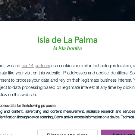
ent, we and
our 14 partners
use cookies or similar technologies to store,
ata like your visit on this website, IP addresses and cookie identifiers. 
onsent to process your data and rely on their legitimate business interest
ject to data processing based on legitimate interest at any time by click
olicy on this website.
ocess data for the following purposes:
ing and content, advertising and content measurement, audience research and service
dentification through device scanning
, Store and/or access information on a device
, Technica