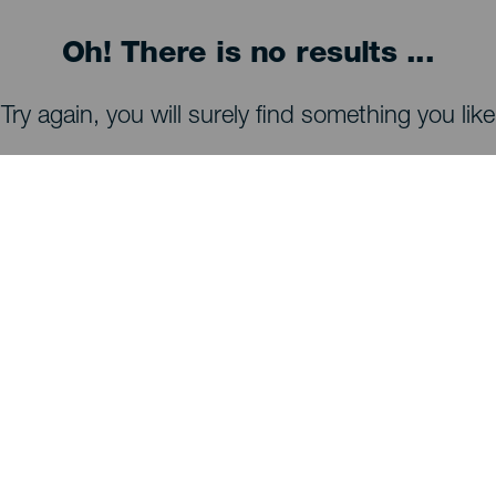
Oh! There is no results ...
Try again, you will surely find something you like
À VOIR ET À FAIRE
Observation des étoiles de La Palma
Sentiers de La Palma
Plages de La Palma