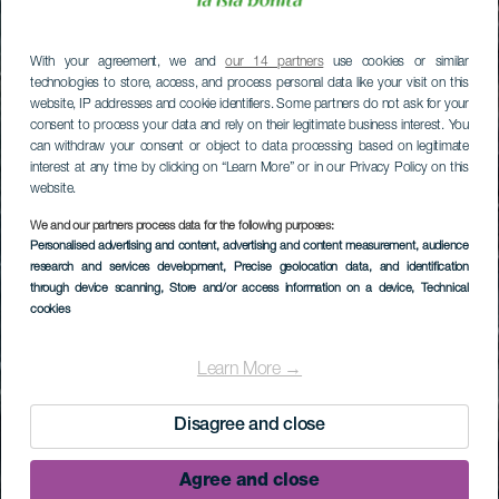
With your agreement, we and
our 14 partners
use cookies or similar
technologies to store, access, and process personal data like your visit on this
website, IP addresses and cookie identifiers. Some partners do not ask for your
consent to process your data and rely on their legitimate business interest. You
can withdraw your consent or object to data processing based on legitimate
interest at any time by clicking on “Learn More” or in our Privacy Policy on this
website.
We and our partners process data for the following purposes:
Personalised advertising and content, advertising and content measurement, audience
research and services development
, Precise geolocation data, and identification
through device scanning
, Store and/or access information on a device
, Technical
cookies
Learn More →
Disagree and close
Agree and close