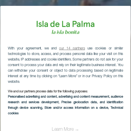
With your agreement, we and
our 14 partners
use cookies or similar
technologies to store, access, and process personal data like your visit on this
website, IP addresses and cookie identifiers. Some partners do not ask for your
consent to process your data and rely on their legitimate business interest. You
can withdraw your consent or object to data processing based on legitimate
interest at any time by clicking on “Learn More” or in our Privacy Policy on this
website.
We and our partners process data for the following purposes:
Personalised advertising and content, advertising and content measurement, audience
research and services development
, Precise geolocation data, and identification
through device scanning
, Store and/or access information on a device
, Technical
cookies
Learn More →