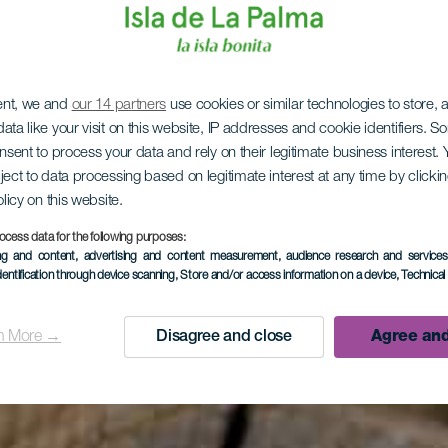
ent, we and
our 14 partners
use cookies or similar technologies to store,
ata like your visit on this website, IP addresses and cookie identifiers. 
onsent to process your data and rely on their legitimate business interest
ject to data processing based on legitimate interest at any time by click
olicy on this website.
ocess data for the following purposes:
ing and content, advertising and content measurement, audience research and service
dentification through device scanning
, Store and/or access information on a device
, Technica
n More →
Disagree and close
Agree and