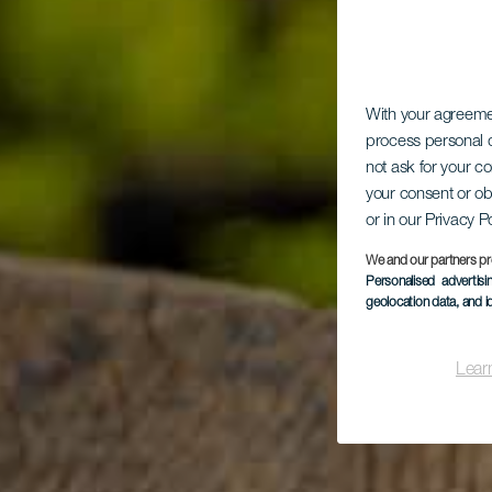
With your agreem
process personal d
not ask for your c
your consent or ob
or in our Privacy P
We and our partners pr
Personalised advertis
geolocation data, and i
Lear