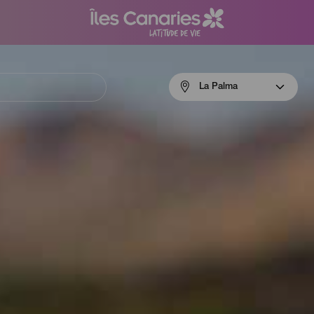
Menú
La Palma
navigation
La
Palma