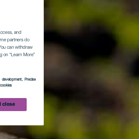
 access, and
Some partners do
. You can withdraw
ing on “Learn More”
s development
, Precise
l cookies
 close