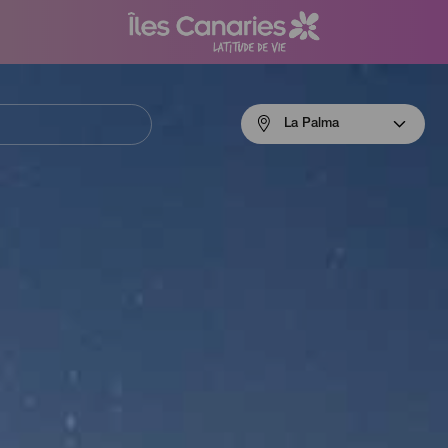
Menú
La Palma
navigation
La
Palma