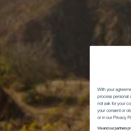
With your agreem
process personal d
not ask for your c
your consent or ob
or in our Privacy P
We and our partners pr