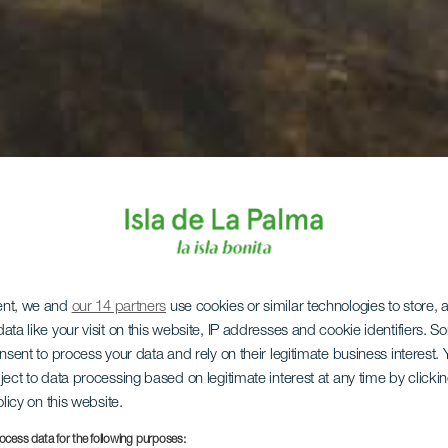
ent, we and
our 14 partners
use cookies or similar technologies to store,
ata like your visit on this website, IP addresses and cookie identifiers. 
onsent to process your data and rely on their legitimate business interest
ject to data processing based on legitimate interest at any time by click
olicy on this website.
ocess data for the following purposes: