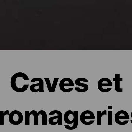
Caves et
fromagerie