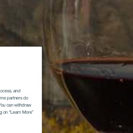
 access, and
Some partners do
. You can withdraw
ing on “Learn More”