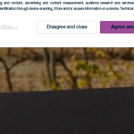
ing and content, advertising and content measurement, audience research and service
dentification through device scanning
, Store and/or access information on a device
, Technica
n More →
Disagree and close
Agree and