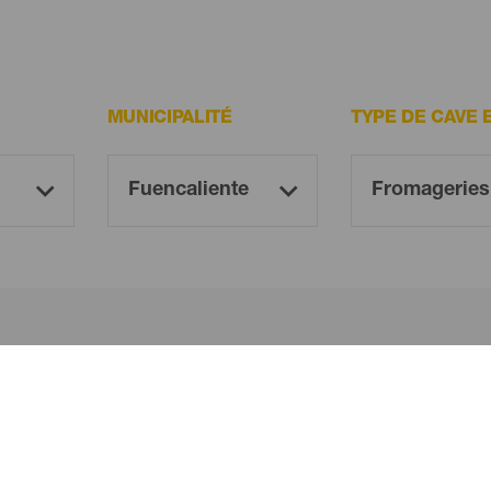
MUNICIPALITÉ
TYPE DE CAVE 
Oh! There is no results ...
Try again, you will surely find something you like