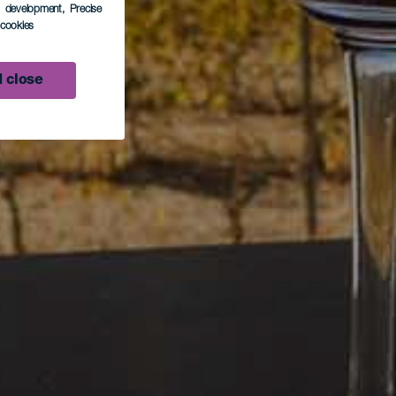
s development
, Precise
l cookies
 close