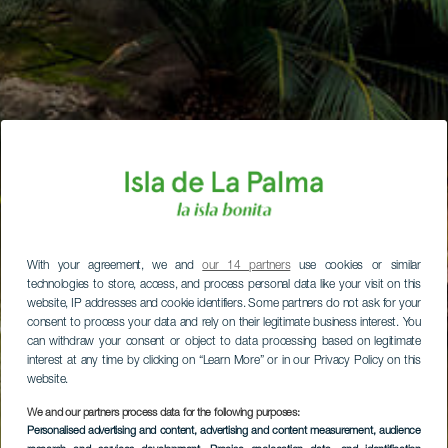
With your agreement, we and
our 14 partners
use cookies or similar
technologies to store, access, and process personal data like your visit on this
website, IP addresses and cookie identifiers. Some partners do not ask for your
consent to process your data and rely on their legitimate business interest. You
can withdraw your consent or object to data processing based on legitimate
interest at any time by clicking on “Learn More” or in our Privacy Policy on this
website.
We and our partners process data for the following purposes:
Personalised advertising and content, advertising and content measurement, audience