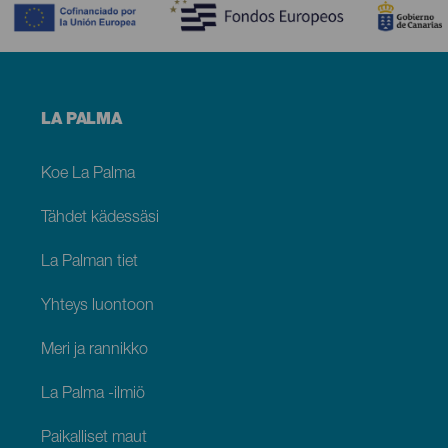
Menú
LA PALMA
footer
La
Palma
Koe La Palma
Tähdet kädessäsi
La Palman tiet
Yhteys luontoon
Meri ja rannikko
La Palma -ilmiö
Paikalliset maut