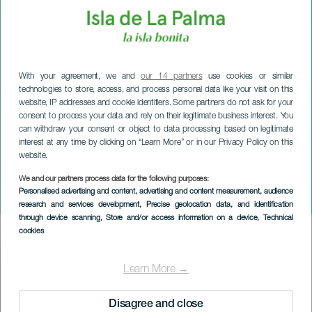
With your agreement, we and
our 14 partners
use cookies or similar
technologies to store, access, and process personal data like your visit on this
website, IP addresses and cookie identifiers. Some partners do not ask for your
consent to process your data and rely on their legitimate business interest. You
can withdraw your consent or object to data processing based on legitimate
interest at any time by clicking on “Learn More” or in our Privacy Policy on this
website.
LA PALMA
Leyendas del cielo bajo la
We and our partners process data for the following purposes:
Personalised advertising and content, advertising and content measurement, audience
luz de la Luna
research and services development
, Precise geolocation data, and identification
through device scanning
, Store and/or access information on a device
, Technical
cookies
Imagen
Listado
Learn More →
Disagree and close