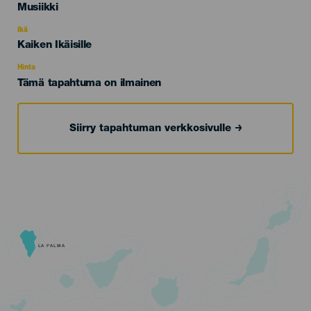
Categoría
Musiikki
del
evento
Ikä
Edad
Kaiken Ikäisille
Recomendada
Hinta
Tämä tapahtuma on ilmainen
Siirry tapahtuman verkkosivulle
LA PALMA