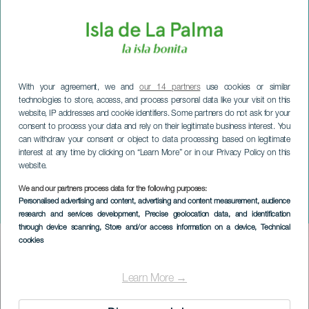
With your agreement, we and
our 14 partners
use cookies or similar
technologies to store, access, and process personal data like your visit on this
website, IP addresses and cookie identifiers. Some partners do not ask for your
consent to process your data and rely on their legitimate business interest. You
can withdraw your consent or object to data processing based on legitimate
interest at any time by clicking on “Learn More” or in our Privacy Policy on this
website.
LA PALMA
La Luzin neitsyen
We and our partners process data for the following purposes:
Personalised advertising and content, advertising and content measurement, audience
juhlallisuudet
research and services development
, Precise geolocation data, and identification
through device scanning
, Store and/or access information on a device
, Technical
cookies
Imagen
Listado
Learn More →