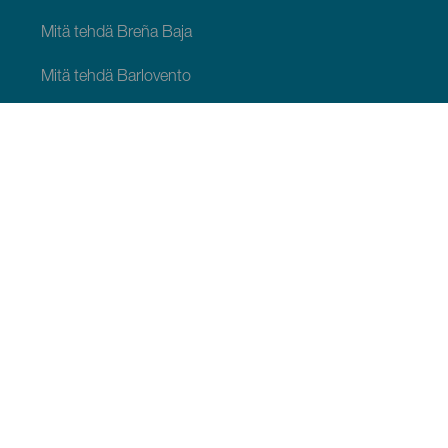
Mitä tehdä Breña Baja
Mitä tehdä Barlovento
Mitä tehdä Garafía
Mitä tehdä Los Llanos de Aridane
Mitä tehdä Puntagorda
Mitä tehdä San Andrés y Sauces
Mitä tehdä Tijarafe
Mitä tehdä Villa de Mazo