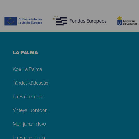
Contenido
Menú
LA PALMA
footer
La
Palma
Koe La Palma
Tähdet kädessäsi
La Palman tiet
Yhteys luontoon
Meri ja rannikko
La Palma -ilmiö