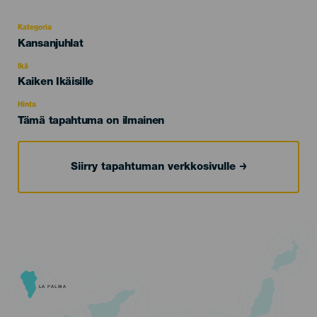
Kategoria
Categoría
Kansanjuhlat
del
evento
Ikä
Edad
Kaiken Ikäisille
Recomendada
Hinta
Tämä tapahtuma on ilmainen
Siirry tapahtuman verkkosivulle
LA PALMA