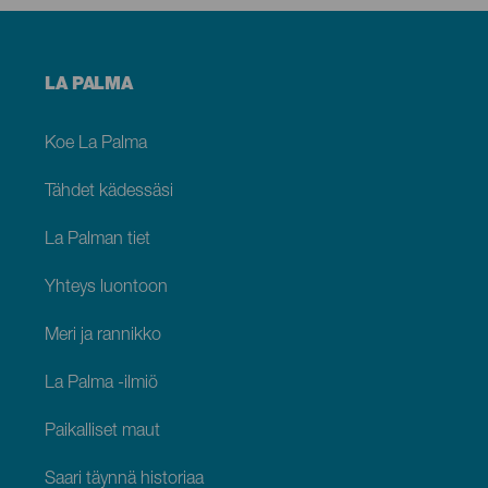
Menú
LA PALMA
footer
La
Palma
Koe La Palma
Tähdet kädessäsi
La Palman tiet
Yhteys luontoon
Meri ja rannikko
La Palma -ilmiö
Paikalliset maut
Saari täynnä historiaa