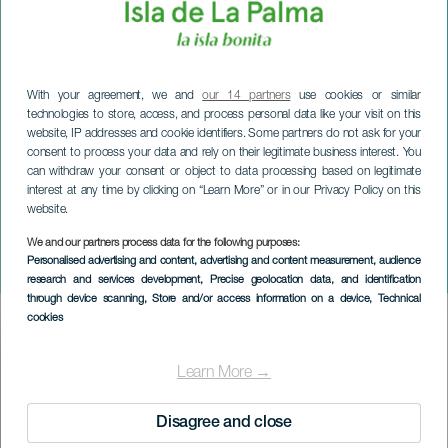
With your agreement, we and
our 14 partners
use cookies or similar
technologies to store, access, and process personal data like your visit on this
website, IP addresses and cookie identifiers. Some partners do not ask for your
consent to process your data and rely on their legitimate business interest. You
can withdraw your consent or object to data processing based on legitimate
interest at any time by clicking on “Learn More” or in our Privacy Policy on this
website.
We and our partners process data for the following purposes:
LA PALMA
Personalised advertising and content, advertising and content measurement, audience
Koillisen makuja
research and services development
, Precise geolocation data, and identification
through device scanning
, Store and/or access information on a device
, Technical
cookies
Imagen
Listado
Learn More →
Disagree and close