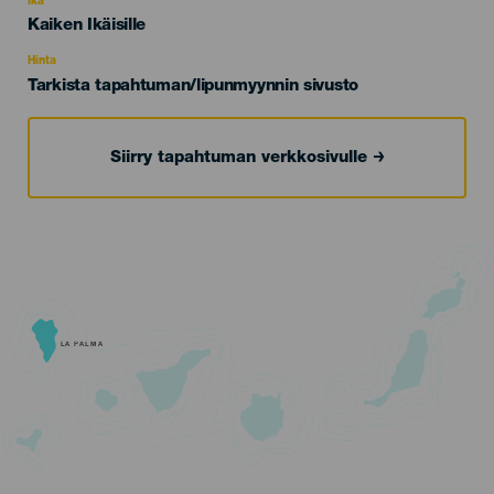
Ikä
Edad
Kaiken Ikäisille
Recomendada
Hinta
Tarkista tapahtuman/lipunmyynnin sivusto
Siirry tapahtuman verkkosivulle
LA PALMA