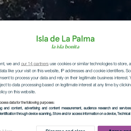
ent, we and
our 14 partners
use cookies or similar technologies to store,
ata like your visit on this website, IP addresses and cookie identifiers. 
onsent to process your data and rely on their legitimate business interest
ject to data processing based on legitimate interest at any time by click
olicy on this website.
ocess data for the following purposes:
ing and content, advertising and content measurement, audience research and service
dentification through device scanning
, Store and/or access information on a device
, Technica