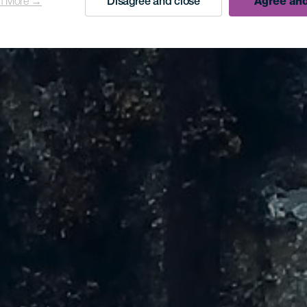
n More →
Disagree and close
Agree and