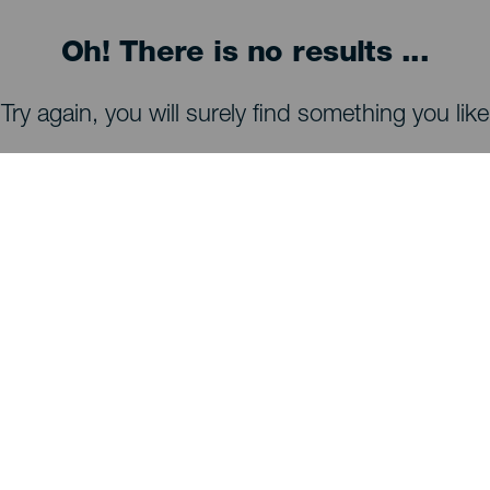
Oh! There is no results ...
Try again, you will surely find something you like
MITÄ NÄHDÄ JA TEHDÄ
Tähtien tarkkailu La Palmalla
Reittejä La Palmalla
Uimarannat La Palmalla