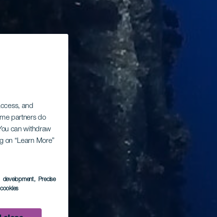
 access, and
Some partners do
. You can withdraw
ing on “Learn More”
s development
, Precise
l cookies