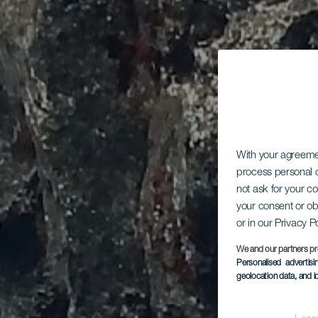
With your agreem
process personal d
not ask for your c
your consent or ob
or in our Privacy P
We and our partners pr
Personalised advertis
geolocation data, and i