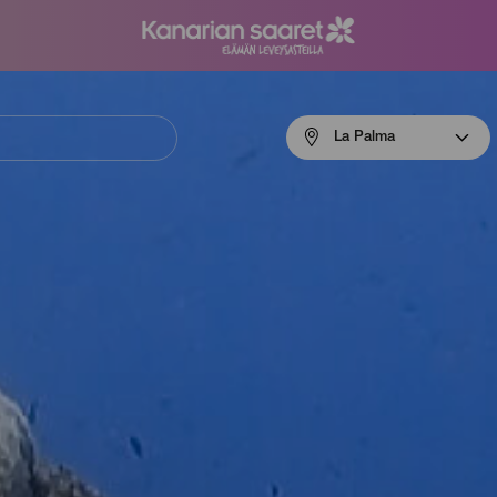
Menú
La Palma
navigation
La
Palma