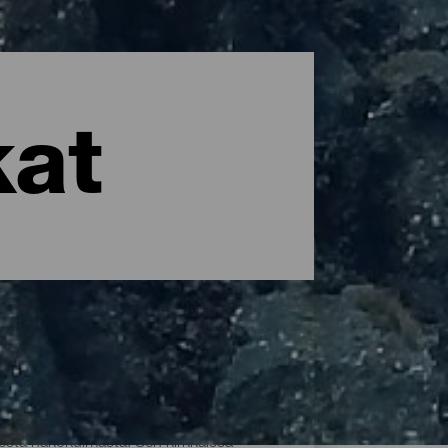
kat
esta näkökulmasta. Sen kirkkaissa