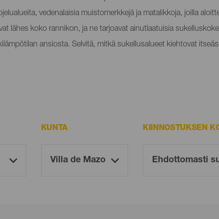
ualueita, vedenalaisia muistomerkkejä ja matalikkoja, joilla aloitte
vat lähes koko rannikon, ja ne tarjoavat ainutlaatuisia sukellusko
lämpötilan ansiosta. Selvitä, mitkä sukellusalueet kiehtovat itseäs
KUNTA
KIINNOSTUKSEN K