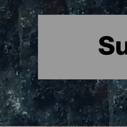
Su
La Palman parhaat sukel
Sukeltaminen on loistava tapa tutustua 