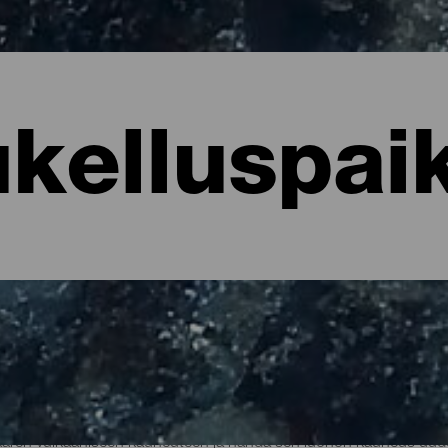
kelluspai
luskohteet
saaren vulkaaniseen kauneuteen ja nähdä sen luonon kauneus uud