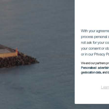
With your agreem
process personal d
not ask for your c
your consent or ob
or in our Privacy P
We and our partners pr
Personalised advertis
geolocation data, and i
Lear