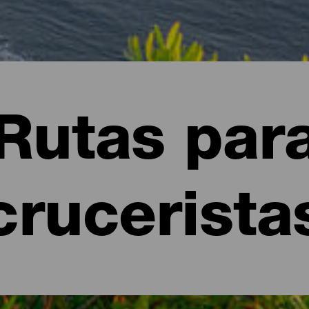
Rutas par
crucerista