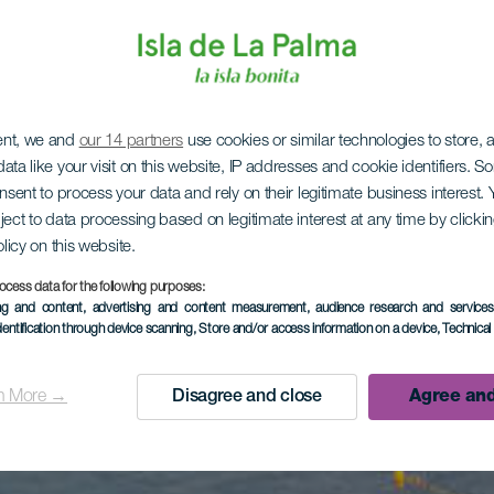
ent, we and
our 14 partners
use cookies or similar technologies to store,
ata like your visit on this website, IP addresses and cookie identifiers. 
onsent to process your data and rely on their legitimate business interest
ject to data processing based on legitimate interest at any time by click
olicy on this website.
ocess data for the following purposes:
ing and content, advertising and content measurement, audience research and service
dentification through device scanning
, Store and/or access information on a device
, Technica
n More →
Disagree and close
Agree and