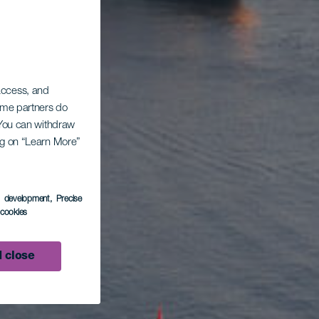
 access, and
Some partners do
. You can withdraw
ing on “Learn More”
s development
, Precise
l cookies
 close