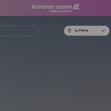
Menú
La Palma
navigation
La
Palma