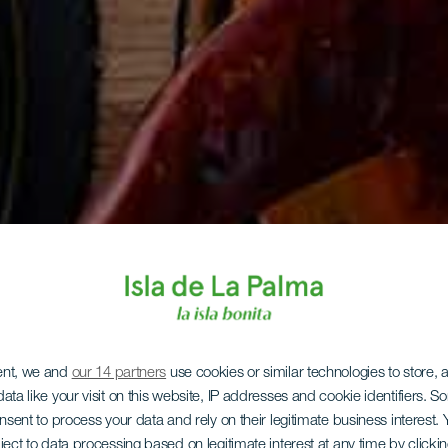
ent, we and
our 14 partners
use cookies or similar technologies to store,
ata like your visit on this website, IP addresses and cookie identifiers. 
onsent to process your data and rely on their legitimate business interest
ject to data processing based on legitimate interest at any time by click