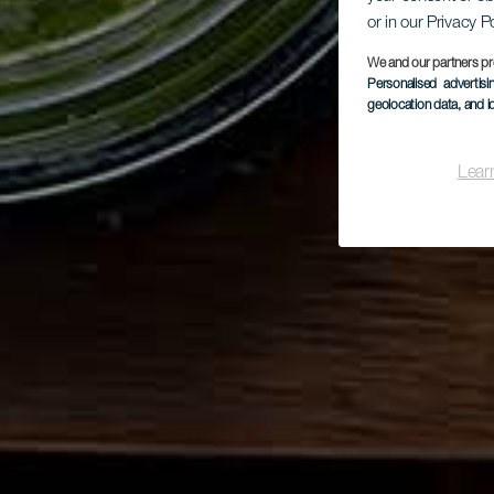
or in our Privacy P
We and our partners pr
Personalised advertis
geolocation data, and i
Lear