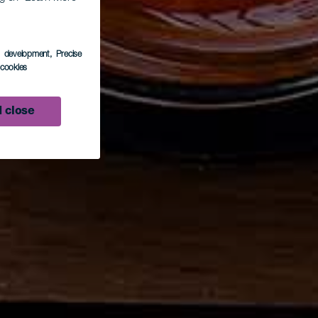
s development
, Precise
l cookies
 close