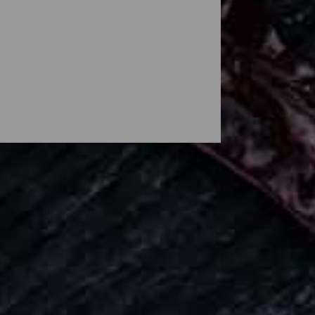
Isla Bonitalla on aivan oma makunsa, joka
 La Palman ravintoloiden taitavissa
sa voit maistella tuoretta kalaa, fuusio- ja