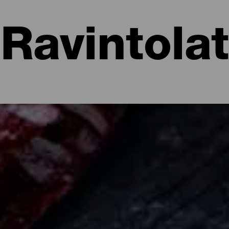
Ravintolat
ravintolat ja ruokakulttuuri
stoa ja mojoa, tuoretta kalaa, Príncipe Alberto, almendrados... La 
uotavista paikallisista tuotteista, jotka saavat uusia ulottuvuuksia
a monenlaisista ruokavaihtoehdoista, kuten rannikkoravintoloista, jois