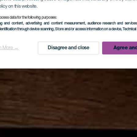
olicy on this website.
ocess data for the following purposes:
ing and content, advertising and content measurement, audience research and service
dentification through device scanning
, Store and/or access information on a device
, Technica
n More →
Disagree and close
Agree and