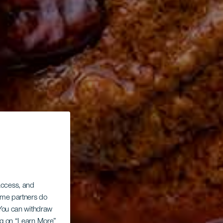
 access, and
Some partners do
. You can withdraw
ing on “Learn More”