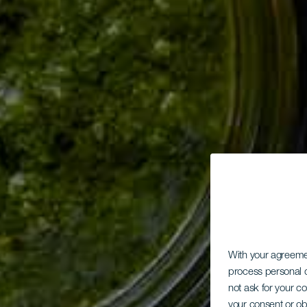
With your agreem
process personal d
not ask for your c
your consent or ob