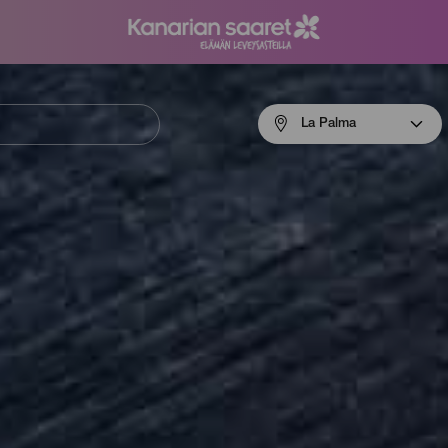
Menú
La Palma
navigation
La
Palma