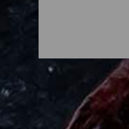
Missä syödä La Palmalla: 
Mojo palmero, chicharrones, grillattua juu
syntyy suoraan pellolta pöytään tuoreena t
keittiöissä. Kaikkialla saarella voit nautti