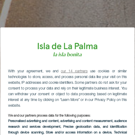
With your agreement, we and
our 14 partners
use cookies or similar
technologies to store, access, and process personal data like your visit on this
website, IP addresses and cookie identifiers. Some partners do not ask for your
consent to process your data and rely on their legitimate business interest. You
can withdraw your consent or object to data processing based on legitimate
interest at any time by clicking on “Learn More” or in our Privacy Policy on this
website.
We and our partners process data for the following purposes:
Personalised advertising and content, advertising and content measurement, audience
research and services development
, Precise geolocation data, and identification
through device scanning
, Store and/or access information on a device
, Technical