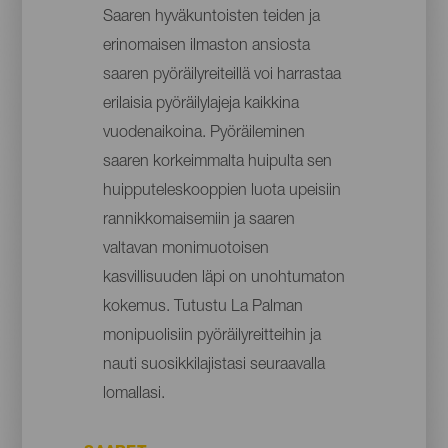
Saaren hyväkuntoisten teiden ja
erinomaisen ilmaston ansiosta
saaren pyöräilyreiteillä voi harrastaa
erilaisia pyöräilylajeja kaikkina
vuodenaikoina. Pyöräileminen
saaren korkeimmalta huipulta sen
huipputeleskooppien luota upeisiin
rannikkomaisemiin ja saaren
valtavan monimuotoisen
kasvillisuuden läpi on unohtumaton
kokemus. Tutustu La Palman
monipuolisiin pyöräilyreitteihin ja
nauti suosikkilajistasi seuraavalla
lomallasi.