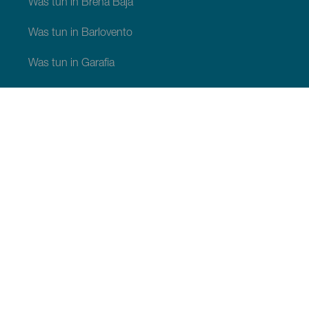
Was tun in Breña Baja
Was tun in Barlovento
Was tun in Garafia
Was tun in Los Llanos de Aridane
Was tun in Puntagorda
Was tun in San Andrés y Sauces
Was tun in Tijarafe
Was tun in Villa de Mazo
SEHEN UND ERLEBEN