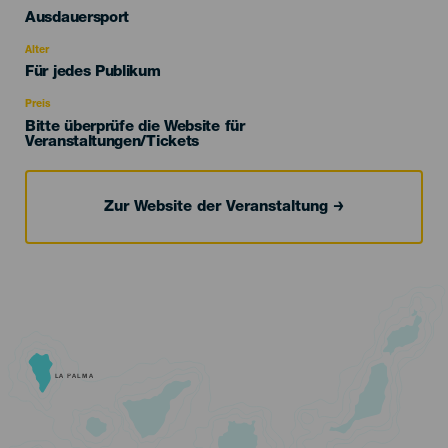
Categoría
Ausdauersport
del
evento
Alter
Edad
Für jedes Publikum
Recomendada
Preis
Bitte überprüfe die Website für
Veranstaltungen/Tickets
Zur Website der Veranstaltung
LA PALMA