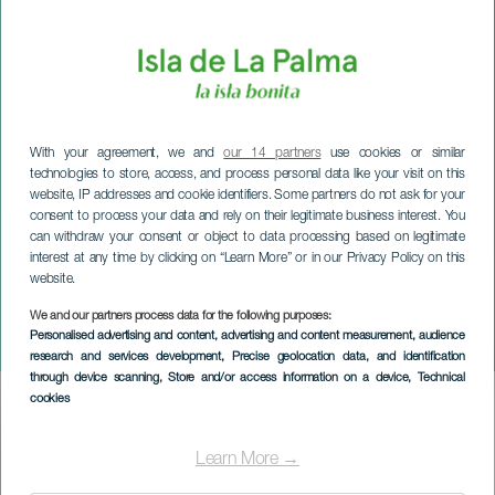
With your agreement, we and
our 14 partners
use cookies or similar
technologies to store, access, and process personal data like your visit on this
website, IP addresses and cookie identifiers. Some partners do not ask for your
consent to process your data and rely on their legitimate business interest. You
can withdraw your consent or object to data processing based on legitimate
interest at any time by clicking on “Learn More” or in our Privacy Policy on this
website.
We and our partners process data for the following purposes:
LA PALMA
Personalised advertising and content, advertising and content measurement, audience
Tenisca Trail
research and services development
, Precise geolocation data, and identification
through device scanning
, Store and/or access information on a device
, Technical
cookies
Imagen
Listado
Learn More →