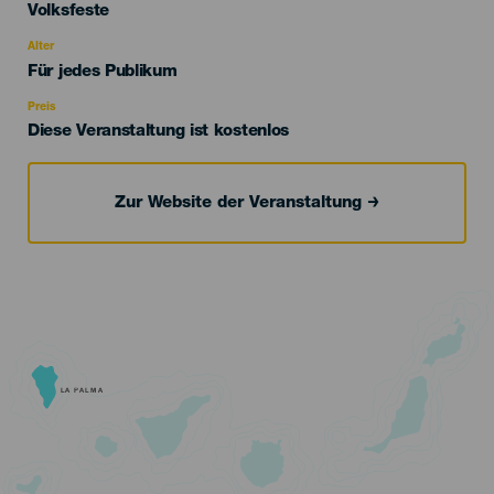
Categoría
Volksfeste
del
evento
Alter
Edad
Für jedes Publikum
Recomendada
Preis
Diese Veranstaltung ist kostenlos
Zur Website der Veranstaltung
LA PALMA