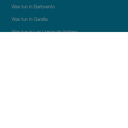
Was tun in Barlovento
Was tun in Garafia
Was tun in Los Llanos de Aridane
Was tun in Puntagorda
Was tun in San Andrés y Sauces
Was tun in Tijarafe
Was tun in Villa de Mazo
SEHEN UND ERLEBEN