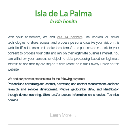
With your agreement, we and
our 14 partners
use cookies or similar
technologies to store, access, and process personal data like your visit on this
website, IP addresses and cookie identifiers. Some partners do not ask for your
consent to process your data and rely on their legitimate business interest. You
can withdraw your consent or object to data processing based on legitimate
interest at any time by clicking on “Learn More” or in our Privacy Policy on this
website.
LA PALMA
Sentinel Cross-
We and our partners process data for the following purposes:
Personalised advertising and content, advertising and content measurement, audience
Feierlichkeiten
research and services development
, Precise geolocation data, and identification
through device scanning
, Store and/or access information on a device
, Technical
cookies
Imagen
Listado
Learn More →