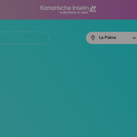
Menú
La Palma
navigation
La
Palma