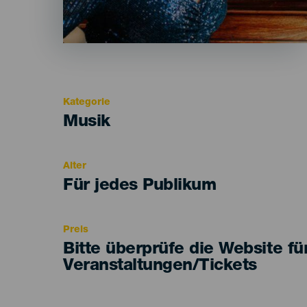
Kategorie
Categoría
Musik
del
evento
Alter
Edad
Für jedes Publikum
Recomendada
Preis
Bitte überprüfe die Website fü
Veranstaltungen/Tickets