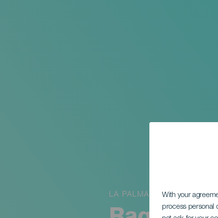
LA PALMA
With your agreem
process personal d