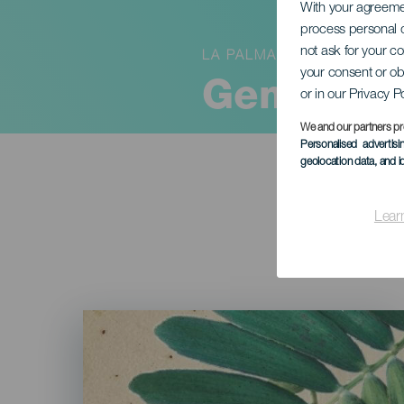
With your agreem
process personal d
not ask for your c
LA PALMA
your consent or ob
Gemeindet
or in our Privacy P
We and our partners pr
Personalised advertis
geolocation data, and i
Lear
Imagen
Listado