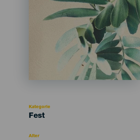
Kategorie
Categoría
Fest
del
evento
Alter