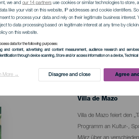
ent, we and
our 14 partners
use cookies or similar technologies to store,
ata like your visit on this website, IP addresses and cookie identifiers. 
onsent to process your data and rely on their legitimate business interest
ject to data processing based on legitimate interest at any time by click
ag von Villa de Ma
olicy on this website.
ocess data for the following purposes:
ing and content, advertising and content measurement, audience research and service
dentification through device scanning
, Store and/or access information on a device
, Technica
n More →
Disagree and close
Agree and
VERGANGENE VERANSTAL
7 bis 31 March
Localidad
Villa de Mazo
Descripción
Villa de Mazo feiert den
del
Programm an Kultur-, Spor
evento
März über an verschieden