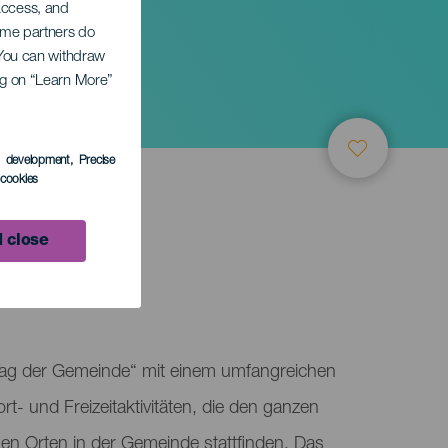
 access, and
Some partners do
. You can withdraw
ing on “Learn More”
zo
s development
, Precise
l cookies
 close
TUNG
 „Tag der Gemeinde“ mit einem umfangreichen
t- und Freizeitaktivitäten, die den ganzen
en Orten in der Gemeinde stattfinden. Das