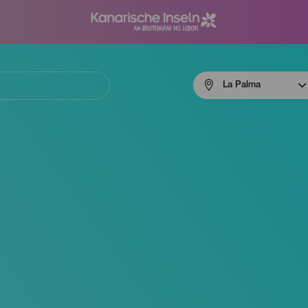
Menú
La Palma
navigation
La
Palma