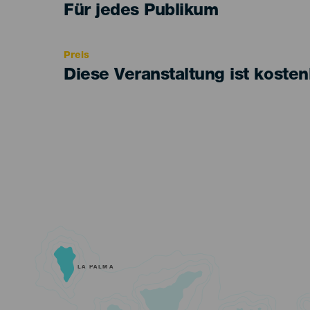
Edad
Für jedes Publikum
Recomendada
Preis
Diese Veranstaltung ist kosten
LA PALMA