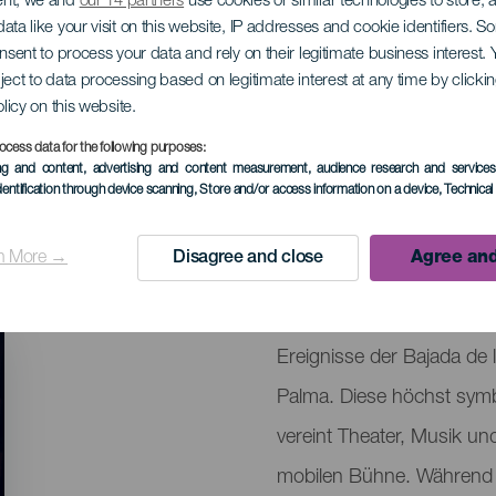
ent, we and
our 14 partners
use cookies or similar technologies to store,
ata like your visit on this website, IP addresses and cookie identifiers. 
onsent to process your data and rely on their legitimate business interest
ject to data processing based on legitimate interest at any time by click
orische Triumphwag
olicy on this website.
ocess data for the following purposes:
ing and content, advertising and content measurement, audience research and service
dentification through device scanning
, Store and/or access information on a device
, Technica
July 2030
Localidad
Santa Cruz de La P
n More →
Disagree and close
Agree and
Descripción
Der allegorische Triumphw
del
Ereignisse der Bajada de 
evento
Palma. Diese höchst symbo
vereint Theater, Musik und
mobilen Bühne. Während 