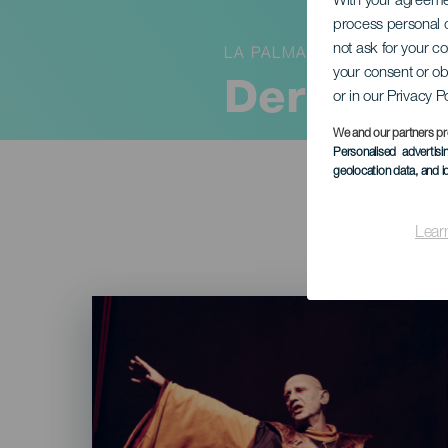
With your agreem
process personal d
not ask for your c
LA PALMA
your consent or ob
Der alleg
or in our Privacy P
We and our partners pr
Personalised advertis
geolocation data, and i
Lear
Imagen
Listado