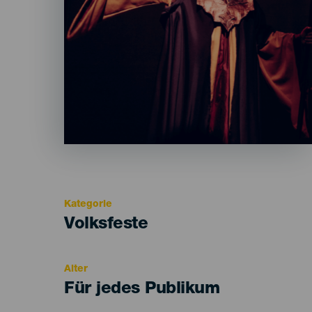
Kategorie
Categoría
Volksfeste
del
evento
Alter
Edad
Für jedes Publikum
Recomendada