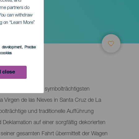
 access, and
Some partners do
. You can withdraw
ing on “Learn More”
en
s development
, Precise
l cookies
alma
 close
agen ist eines der symbolträchtigsten
la Virgen de las Nieves in Santa Cruz de La
lträchtige und traditionelle Aufführung
 Deklamation auf einer sorgfältig dekorierten
seiner gesamten Fahrt übermittelt der Wagen