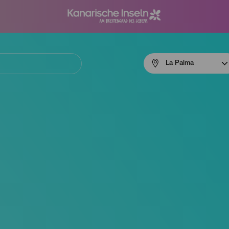
Menú
La Palma
navigation
La
Palma