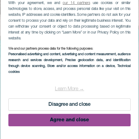
With your agreement, we and
our 14 partners
use cookies or similar
technologies to store, access, and process personal data like your visit on this
website, IP addresses and cookie identifiers. Some partners do not ask for your
consent to process your data and rely on their legitimate business interest. You
can withdraw your consent or object to data processing based on legitimate
interest at any time by clicking on “Learn More” or in our Privacy Policy on this
website.
We and our partners process data for the following purposes:
Personalised advertising and content, advertising and content measurement, audience
research and services development
, Precise geolocation data, and identification
through device scanning
, Store and/or access information on a device
, Technical
cookies
Learn More →
Disagree and close
Agree and close