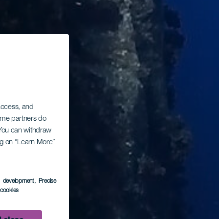
 access, and
Some partners do
. You can withdraw
ing on “Learn More”
s development
, Precise
l cookies