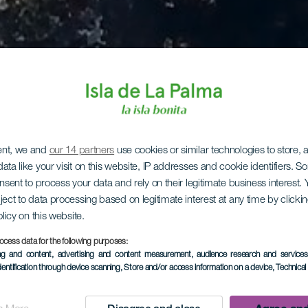
ent, we and
our 14 partners
use cookies or similar technologies to store,
ata like your visit on this website, IP addresses and cookie identifiers. 
onsent to process your data and rely on their legitimate business interest
ject to data processing based on legitimate interest at any time by click
olicy on this website.
ocess data for the following purposes:
ing and content, advertising and content measurement, audience research and service
dentification through device scanning
, Store and/or access information on a device
, Technica