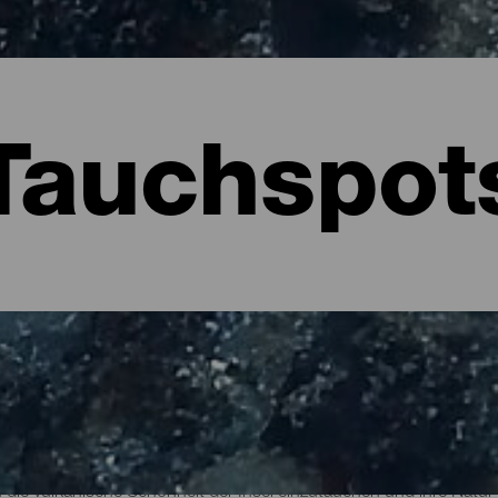
Tauchspot
auf La Palma
in die vulkanische Schönheit der Insel einzutauchen und ihre Natu