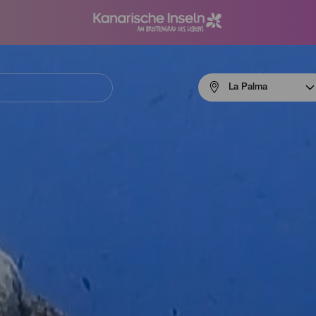
Menú
La Palma
navigation
La
Palma