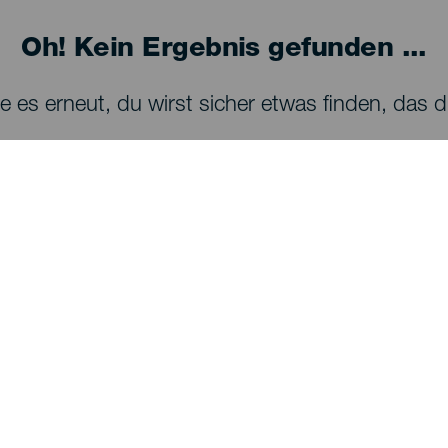
Oh! Kein Ergebnis gefunden ...
 es erneut, du wirst sicher etwas finden, das dir
SEHEN UND ERLEBEN
Sternenbeobachtung auf La Palma
Wanderwege auf La Palma
Strände auf La Palma