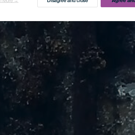
n More →
Disagree and close
Agree and