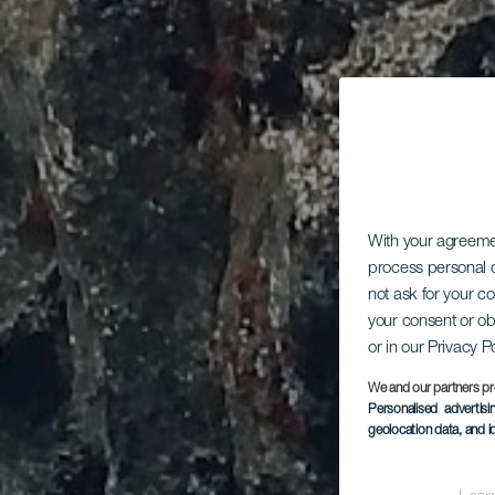
With your agreem
process personal d
not ask for your c
your consent or ob
or in our Privacy P
We and our partners pr
Personalised advertis
geolocation data, and i