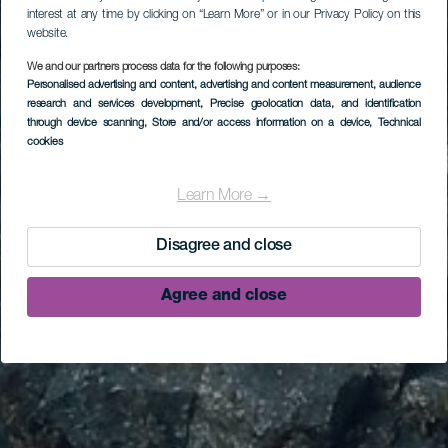
interest at any time by clicking on “Learn More” or in our Privacy Policy on this
website.
We and our partners process data for the following purposes:
Personalised advertising and content, advertising and content measurement, audience
research and services development
, Precise geolocation data, and identification
through device scanning
, Store and/or access information on a device
, Technical
cookies
Learn More →
Disagree and close
Agree and close