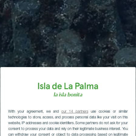
With your agreement, we and
our 14 partners
use cookies or similar
technologies to store, access, and process personal data like your visit on this
website, IP addresses and cookie identifiers. Some partners do not ask for your
consent to process your data and rely on their legitimate business interest. You
can withdraw your consent or object to data processing based on legitimate