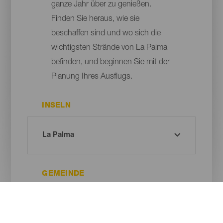
ganze Jahr über zu genießen.
Finden Sie heraus, wie sie
beschaffen sind und wo sich die
wichtigsten Strände von La Palma
befinden, und beginnen Sie mit der
Planung Ihres Ausflugs.
INSELN
GEMEINDE