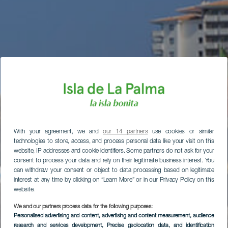
With your agreement, we and
our 14 partners
use cookies or similar
technologies to store, access, and process personal data like your visit on this
website, IP addresses and cookie identifiers. Some partners do not ask for your
consent to process your data and rely on their legitimate business interest. You
can withdraw your consent or object to data processing based on legitimate
interest at any time by clicking on “Learn More” or in our Privacy Policy on this
website.
We and our partners process data for the following purposes:
Personalised advertising and content, advertising and content measurement, audience
research and services development
, Precise geolocation data, and identification