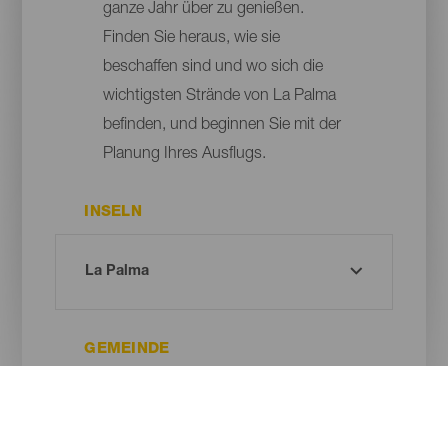
ganze Jahr über zu genießen.
Finden Sie heraus, wie sie
beschaffen sind und wo sich die
wichtigsten Strände von La Palma
befinden, und beginnen Sie mit der
Planung Ihres Ausflugs.
INSELN
GEMEINDE