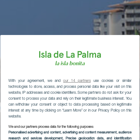
With your agreement, we and
our 14 partners
use cookies or similar
technologies to store, access, and process personal data like your visit on this
website, IP addresses and cookie identifiers. Some partners do not ask for your
consent to process your data and rely on their legitimate business interest. You
can withdraw your consent or object to data processing based on legitimate
interest at any time by clicking on “Learn More” or in our Privacy Policy on this
website.
We and our partners process data for the following purposes:
Personalised advertising and content, advertising and content measurement, audience
research and services development
, Precise geolocation data, and identification