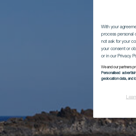
With your agreem
process personal d
not ask for your c
your consent or ob
or in our Privacy P
We and our partners pr
Personalised advertis
geolocation data, and i
Lear