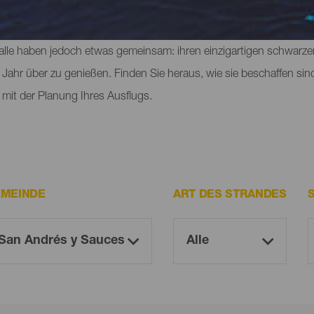
 hält auch Überraschungen in Form von Stränden bereit. Es gibt st
en man seinen eigenen Platz findet, und kleine Strände am Fuße 
e alle haben jedoch etwas gemeinsam: ihren einzigartigen schwarze
Jahr über zu genießen. Finden Sie heraus, wie sie beschaffen sin
mit der Planung Ihres Ausflugs.
MEINDE
ART DES STRANDES