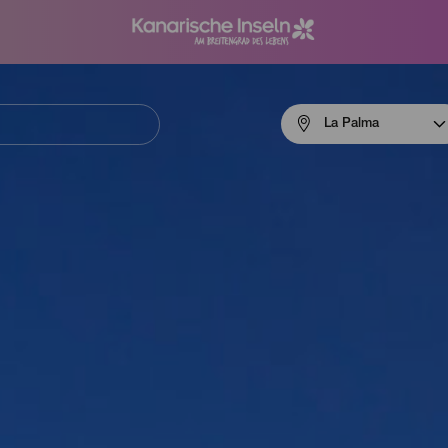
Menú
La Palma
navigation
La
Palma