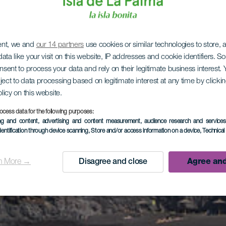
ent, we and
our 14 partners
use cookies or similar technologies to store,
ata like your visit on this website, IP addresses and cookie identifiers. 
onsent to process your data and rely on their legitimate business interest
ject to data processing based on legitimate interest at any time by click
olicy on this website.
ocess data for the following purposes:
ing and content, advertising and content measurement, audience research and service
dentification through device scanning
, Store and/or access information on a device
, Technica
n More →
Disagree and close
Agree and