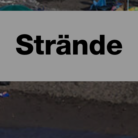
Strände
ma
ich normalerweise üppige Wälder in allen Grüntönen und zerklüft