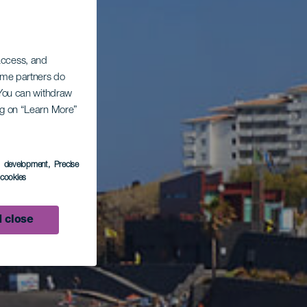
 access, and
Some partners do
. You can withdraw
ing on “Learn More”
s development
, Precise
l cookies
 close