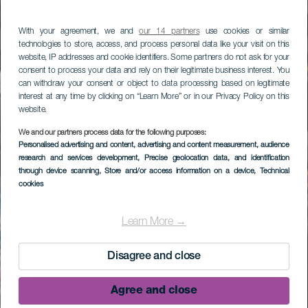
With your agreement, we and
our 14 partners
use cookies or similar
technologies to store, access, and process personal data like your visit on this
website, IP addresses and cookie identifiers. Some partners do not ask for your
consent to process your data and rely on their legitimate business interest. You
can withdraw your consent or object to data processing based on legitimate
interest at any time by clicking on “Learn More” or in our Privacy Policy on this
website.
We and our partners process data for the following purposes:
Personalised advertising and content, advertising and content measurement, audience
research and services development
, Precise geolocation data, and identification
through device scanning
, Store and/or access information on a device
, Technical
cookies
Learn More →
Disagree and close
Agree and close