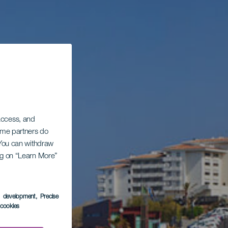
 access, and
Some partners do
. You can withdraw
ing on “Learn More”
s development
, Precise
l cookies