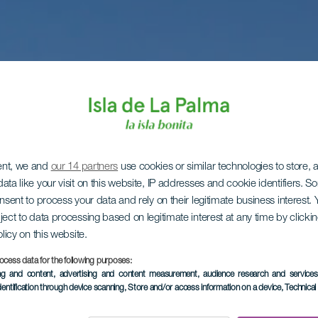
ent, we and
our 14 partners
use cookies or similar technologies to store,
ata like your visit on this website, IP addresses and cookie identifiers. 
onsent to process your data and rely on their legitimate business interest
ject to data processing based on legitimate interest at any time by click
olicy on this website.
ocess data for the following purposes:
ing and content, advertising and content measurement, audience research and service
dentification through device scanning
, Store and/or access information on a device
, Technica