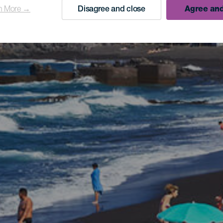
n More →
Disagree and close
Agree and