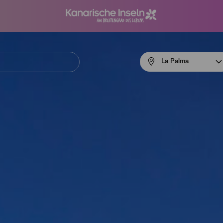
Menú
La Palma
navigation
La
Palma