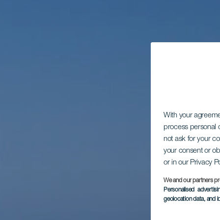
With your agreem
process personal d
not ask for your c
your consent or ob
or in our Privacy P
We and our partners pr
Personalised advertis
geolocation data, and i