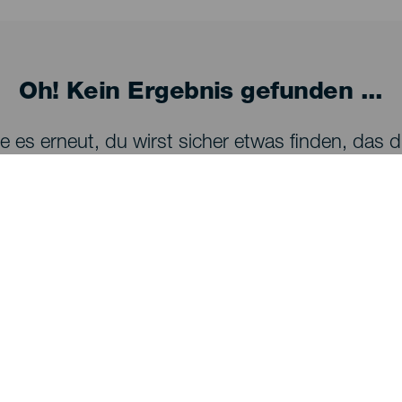
Oh! Kein Ergebnis gefunden ...
 es erneut, du wirst sicher etwas finden, das dir
SEHEN UND ERLEBEN
Sternenbeobachtung auf La Palma
Wanderwege auf La Palma