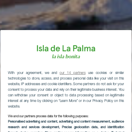
With your agreement, we and
our 14 partners
use cookies or similar
technologies to store, access, and process personal data like your visit on this
website, IP addresses and cookie identifiers. Some partners do not ask for your
consent to process your data and rely on their legitimate business interest. You
can withdraw your consent or object to data processing based on legitimate
interest at any time by clicking on “Learn More” or in our Privacy Policy on this
website.
We and our partners process data for the following purposes:
Personalised advertising and content, advertising and content measurement, audience
research and services development
, Precise geolocation data, and identification