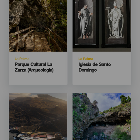
Isla
Isla
La Palma
La Palma
Titular
Titular
Parque Cultural La
Iglesia de Santo
Zarza (Arqueología)
Domingo
Imagen
Imagen
Imagen
Imagen
Listado
Listado