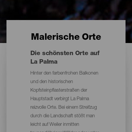
Malerische Orte
Die schönsten Orte auf
La Palma
Hinter den farbenfrohen Balkonen
und den historischen
Kopfsteinpflasterstraßen der
Hauptstadt verbirgt La Palma
reizvolle Orte. Bei einem Streifzug
durch die Landschaft stößt man
leicht auf Weiler inmitten