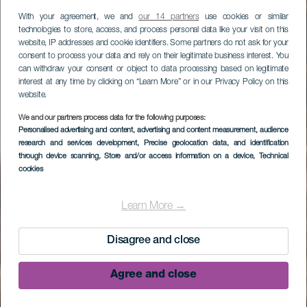
With your agreement, we and
our 14 partners
use cookies or similar
technologies to store, access, and process personal data like your visit on this
website, IP addresses and cookie identifiers. Some partners do not ask for your
consent to process your data and rely on their legitimate business interest. You
can withdraw your consent or object to data processing based on legitimate
interest at any time by clicking on “Learn More” or in our Privacy Policy on this
website.
We and our partners process data for the following purposes:
Personalised advertising and content, advertising and content measurement, audience
research and services development
, Precise geolocation data, and identification
through device scanning
, Store and/or access information on a device
, Technical
cookies
Learn More →
Disagree and close
Agree and close