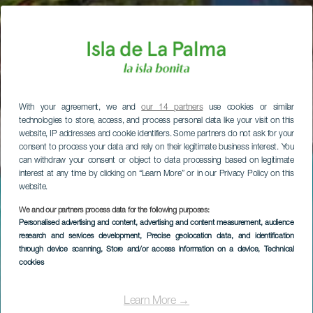
With your agreement, we and
our 14 partners
use cookies or similar
technologies to store, access, and process personal data like your visit on this
website, IP addresses and cookie identifiers. Some partners do not ask for your
consent to process your data and rely on their legitimate business interest. You
can withdraw your consent or object to data processing based on legitimate
interest at any time by clicking on “Learn More” or in our Privacy Policy on this
website.
We and our partners process data for the following purposes:
Personalised advertising and content, advertising and content measurement, audience
research and services development
, Precise geolocation data, and identification
through device scanning
, Store and/or access information on a device
, Technical
cookies
Learn More →