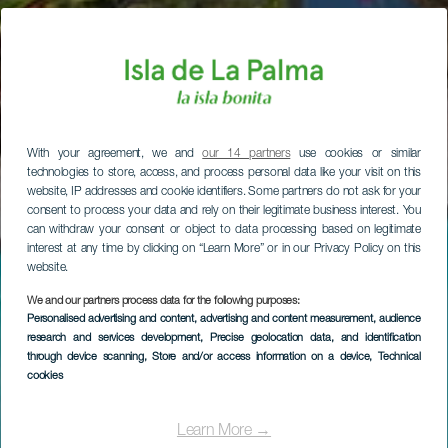
With your agreement, we and
our 14 partners
use cookies or similar
technologies to store, access, and process personal data like your visit on this
website, IP addresses and cookie identifiers. Some partners do not ask for your
consent to process your data and rely on their legitimate business interest. You
can withdraw your consent or object to data processing based on legitimate
interest at any time by clicking on “Learn More” or in our Privacy Policy on this
website.
We and our partners process data for the following purposes:
Personalised advertising and content, advertising and content measurement, audience
research and services development
, Precise geolocation data, and identification
through device scanning
, Store and/or access information on a device
, Technical
cookies
Learn More →