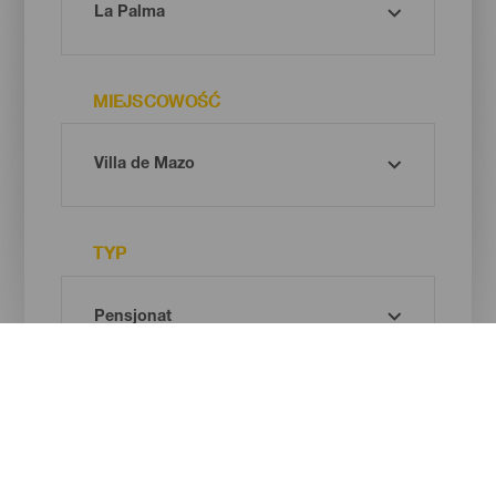
MIEJSCOWOŚĆ
TYP
Oh! There is no results ...