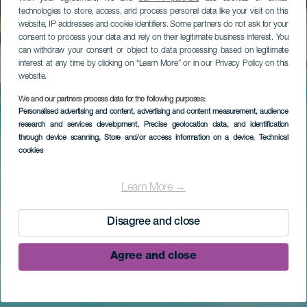
technologies to store, access, and process personal data like your visit on this
website, IP addresses and cookie identifiers. Some partners do not ask for your
consent to process your data and rely on their legitimate business interest. You
can withdraw your consent or object to data processing based on legitimate
interest at any time by clicking on “Learn More” or in our Privacy Policy on this
website.
We and our partners process data for the following purposes:
Personalised advertising and content, advertising and content measurement, audience
research and services development
, Precise geolocation data, and identification
through device scanning
, Store and/or access information on a device
, Technical
cookies
Learn More →
Disagree and close
Agree and close