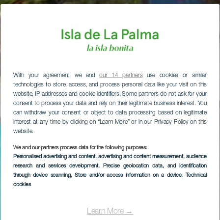
With your agreement, we and
our 14 partners
use cookies or similar
technologies to store, access, and process personal data like your visit on this
website, IP addresses and cookie identifiers. Some partners do not ask for your
consent to process your data and rely on their legitimate business interest. You
can withdraw your consent or object to data processing based on legitimate
interest at any time by clicking on “Learn More” or in our Privacy Policy on this
website.
We and our partners process data for the following purposes:
Personalised advertising and content, advertising and content measurement, audience
research and services development
, Precise geolocation data, and identification
through device scanning
, Store and/or access information on a device
, Technical
cookies
Learn More →